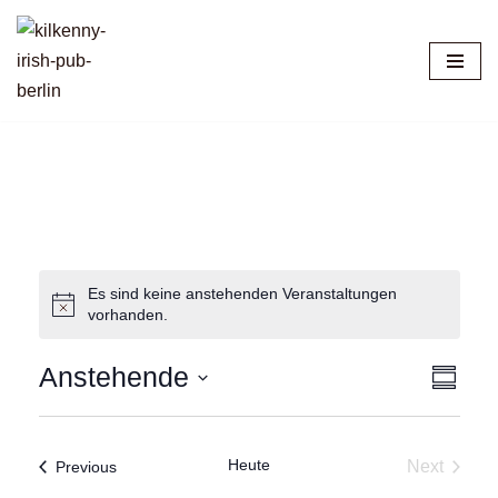
Zum
Inhalt
springen
Es sind keine anstehenden Veranstaltungen
vorhanden.
Anstehende
A
V
S
e
u
S
n
m
r
e
m
s
a
Heute
a
Veranstaltungen
Next
Previous
l
r
n
Veransta