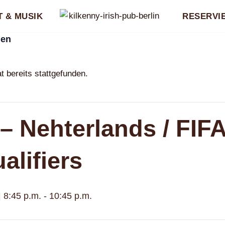
 & MUSIK
RESERVI
gen
t bereits stattgefunden.
– Nehterlands / FIF
alifiers
 8:45 p.m.
-
10:45 p.m.