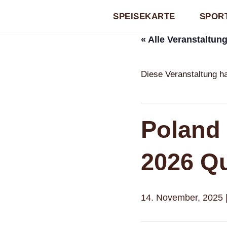
SPEISEKARTE
SPORT
Zum
« Alle Veranstaltun
Inhalt
springen
Diese Veranstaltung ha
Poland 
2026 Qu
14. November, 2025 |