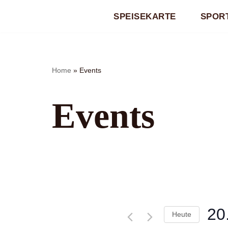
SPEISEKARTE
SPORT
Zum
Inhalt
springen
Home
»
Events
Events
20
Heute