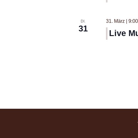
31. März | 9:00
DI.
31
Live M