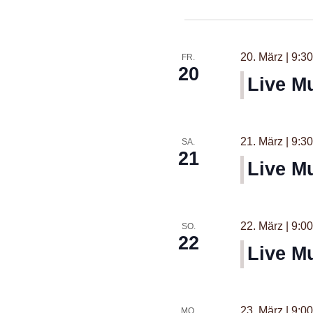
Datu
wähle
20. März | 9:30
FR.
20
Live M
21. März | 9:30
SA.
21
Live M
22. März | 9:00
SO.
22
Live M
23. März | 9:00
MO.