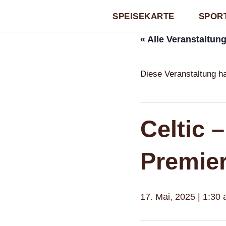
SPEISEKARTE
SPORT
Zum
« Alle Veranstaltun
Inhalt
springen
Diese Veranstaltung ha
Celtic –
Premie
17. Mai, 2025 | 1:30 