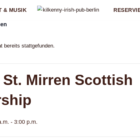
 & MUSIK
RESERVI
gen
t bereits stattgefunden.
 St. Mirren Scottish
rship
a.m.
-
3:00 p.m.