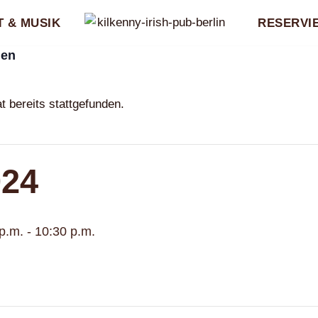
 & MUSIK
RESERVI
gen
t bereits stattgefunden.
024
 p.m.
-
10:30 p.m.