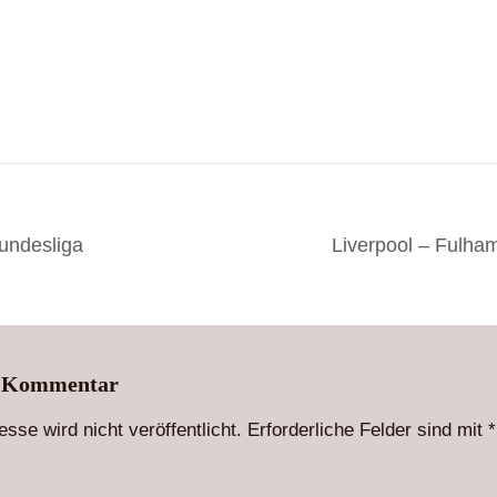
undesliga
Liverpool – Fulha
n Kommentar
sse wird nicht veröffentlicht.
Erforderliche Felder sind mit
*