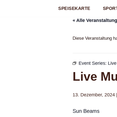
SPEISEKARTE
SPORT
Zum
« Alle Veranstaltun
Inhalt
springen
Diese Veranstaltung ha
Event Series:
Live
Live Mu
13. Dezember, 2024 |
Sun Beams