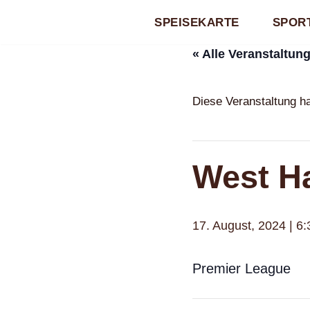
SPEISEKARTE
SPORT
Zum
« Alle Veranstaltun
Inhalt
springen
Diese Veranstaltung ha
West Ha
17. August, 2024 | 6:
Premier League