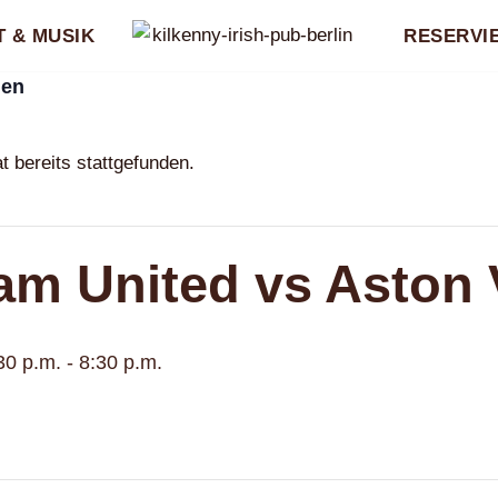
 & MUSIK
RESERVI
gen
t bereits stattgefunden.
m United vs Aston V
30 p.m.
-
8:30 p.m.