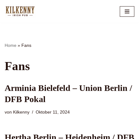
Zum
Inhalt
springen
Home
»
Fans
Fans
Arminia Bielefeld – Union Berlin /
DFB Pokal
von
Kilkenny
Oktober 11, 2024
Hertha Berlin – Heidenheim / DFB