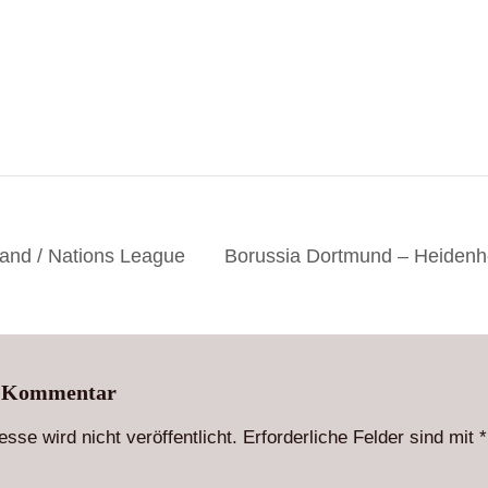
and / Nations League
Borussia Dortmund – Heidenh
n Kommentar
sse wird nicht veröffentlicht.
Erforderliche Felder sind mit
*