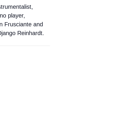
strumentalist,
no player,
n Frusciante and
 Django Reinhardt.