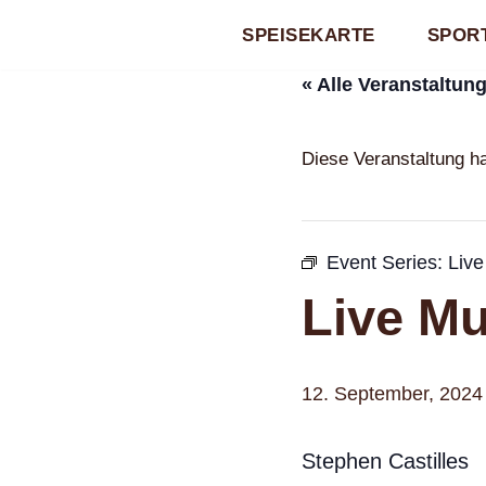
SPEISEKARTE
SPORT
Zum
« Alle Veranstaltun
Inhalt
springen
Diese Veranstaltung ha
Event Series:
Live
Live Mu
12. September, 2024 
Stephen Castilles